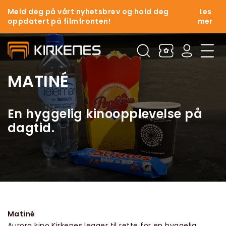
Meld deg på vårt nyhetsbrev og hold deg
Les
oppdatert på filmfronten!
mer
MATINÉ
En hyggelig kinoopplevelse på
dagtid.
Matiné
Aurora kino Kirkenes legger til rette for en hyggelig