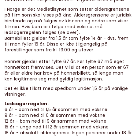
I Norge er det Medietilsynet som setter aldersgrensene
på film som skal vises på kino. Aldersgrensene er juridisk
bindende og må følges av kinoene og andre som viser
filmen. Hvis barn er i følge med voksne, må
ledsagerregelen følges (se over).
Barnebillett gjelder fra 1,5 år tom fylte 14 år - dvs. frem
til man fyller 15 år. Disse er ikke tilgjengelig på
forestillinger som fra kl. 19.00 og utover.
Honnør gjelder etter fylte 67 år. Før fylte 67 må eget
honnørkort fremvises. Det vil si at en person som er 67
år eller eldre har krav på honnørbillett, så lenge man
kan legitimere seg med gyldig legitimasjon.
Det er ikke tillatt med spedbarn under 1,5 år på vanlige
visninger.
Ledsagerregelen:
6 år - barn ned til 1,5 år sammen med voksne
9 år - barn ned til 6 år sammen med voksne
12 år - barn ned til 9 år sammen med voksne
15 år - unge ned til 12 år sammen med voksne
18 år - absolutt aldersgrense. Ingen personer under 18 år