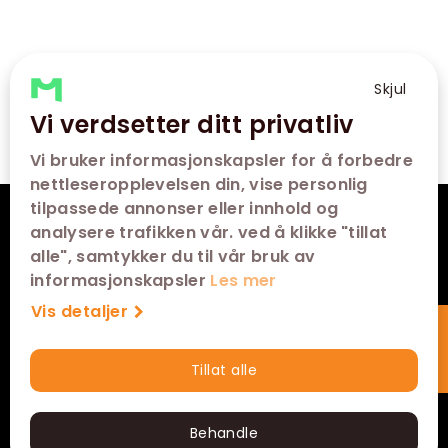
Skjul
Vi verdsetter ditt privatliv
Vi bruker informasjonskapsler for å forbedre
nettleseropplevelsen din, vise personlig
tilpassede annonser eller innhold og
VÅRE KINOER
analysere trafikken vår. ved å klikke "tillat
alle", samtykker du til vår bruk av
SNARVEIER
informasjonskapsler
Les mer
Vis detaljer
KONTAKT
Tillat alle
Hurtigkjøp
FØLG OSS
Behandle