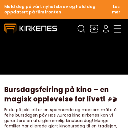
Meld deg på vårt nyhetsbrev og hold deg
Les
oppdatert på filmfronten!
mer
Bursdagsfeiring på kino – en
magisk opplevelse for livet!
🎉🎬
Er du på jakt etter en spennende og morsom måte å
feire bursdagen på? Hos Aurora kino Kirkenes kan vi
garantere en uforglemmelig kinobursdag! Mange
familier har allerede gjort kinobursdag til en tradisjon,