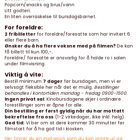
Popcorn/snacks og brus/vann
Litt godteri.
En liten overraskelse til bursdagsbarnet.
For foreldre:
2 fribilletter
for foreldre/foresatte som har invitert 6
eller flere barn.
Ønsker du å ha flere voksne med på filmen?
De kan
få billett til kun 100,-.
Foreldre/ foresatte er ansvarlig for å holde ro i salen
under filmvisning.
Viktig å vite:
Bestill minimum
7 dager
før bursdagen, men vi er
selvsagt fleksible her når det er mulig.
Bestillinger
behandles i kontortiden mandag - fredag 0900-1500.
Ingen privat sal
: Kinobursdagene skjer i ordinære
forestillinger som er åpne for alle.
Din bestilling er først gyldig når du har mottatt
bekreftelse fra oss
(1-2 virkedager, ikke inkl. helg).
God tid:
Vi ber om at dere kommer 30 minutter før
filmstart for å ha god tid i kiosken.
Her finner du en invitasjon som du kan printe ut og