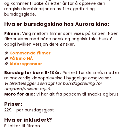
og kommer tilbake år etter år for å oppleve den
magiske kombinasjonen av film, godteri og
bursdagsglede.
Hva er bursdagskino hos Aurora kino:
Filmen:
Velg mellom filmer som vises på kinoen. Noen
filmer vises med både norsk og engelsk tale, husk å
oppgi hvilken versjon dere ønsker.
🎉
Kommende filmer
🎉
På kino NÅ
🎉
Aldersgrenser
Bursdag for barn 5-13 år:
Perfekt for de små, med en
minneverdig kinoopplevelse i hyggelige omgivelser.
Vi tilrettelegger selvsagt for bursdagsfeiring for
ungdom/voksne også.
Moro for alle:
Vi har alt fra popcorn til snacks og brus.
Priser:
229,- per bursdagsgjest
Hva er inkludert?
Billetter til filmen.