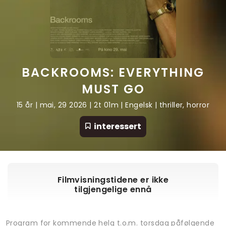
BACKROOMS: EVERYTHING
MUST GO
15 år | mai, 29 2026 | 2t 01m | Engelsk | thriller, horror
interessert
Filmvisningstidene er ikke
tilgjengelige ennå
Program for kommende helg t.o.m. torsdag påfølgende