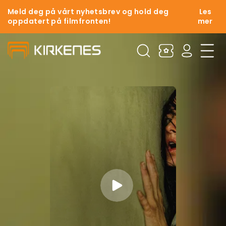
Meld deg på vårt nyhetsbrev og hold deg
Les
oppdatert på filmfronten!
mer