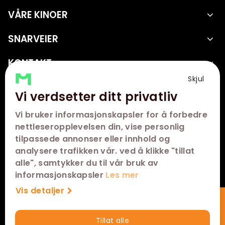
VÅRE KINOER
SNARVEIER
KONTAKT
Skjul
FØLG OSS
Vi verdsetter ditt privatliv
Vi bruker informasjonskapsler for å forbedre
nettleseropplevelsen din, vise personlig
tilpassede annonser eller innhold og
analysere trafikken vår. ved å klikke "tillat
alle", samtykker du til vår bruk av
informasjonskapsler
Les mer
Vis detaljer
Abonner på nyhetsbrev
Tillat alle
Hurtigkjøp