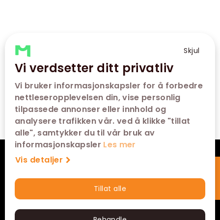
Skjul
Vi verdsetter ditt privatliv
Vi bruker informasjonskapsler for å forbedre
nettleseropplevelsen din, vise personlig
tilpassede annonser eller innhold og
analysere trafikken vår. ved å klikke "tillat
alle", samtykker du til vår bruk av
informasjonskapsler
Les mer
Vis detaljer
VÅRE KINOER
SNARVEIER
Tillat alle
Hurtigkjøp
KONTAKT
Behandle