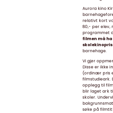
Aurora kino Ki
barnehageforest
relativt kort 
80,- per elev,
programmet den
filmen må ha g
skolekinopris
barnehage.
Vi gjør oppmer
Disse er ikke i
(ordinær pris e
filmstudieark.
opplegg til fi
blir laget ark 
skoler. Underv
bakgrunnsmater
søke på filmtit