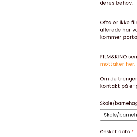
deres behov.
Ofte er ikke f
allerede har 
kommer porto og
FILM&KINO send
mottaker her.
Om du trenger 
kontakt på e-
Skole/barneha
Ønsket dato
*