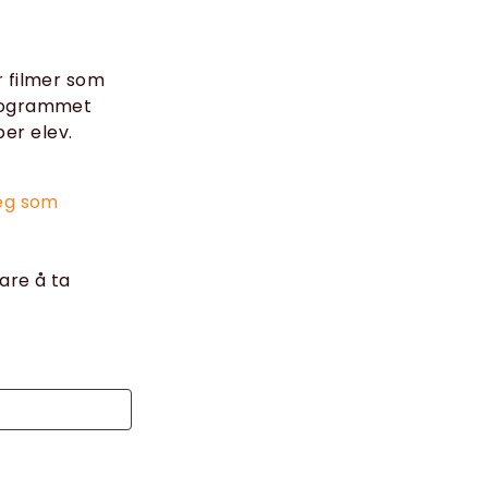
r filmer som
programmet
per elev.
deg som
are å ta