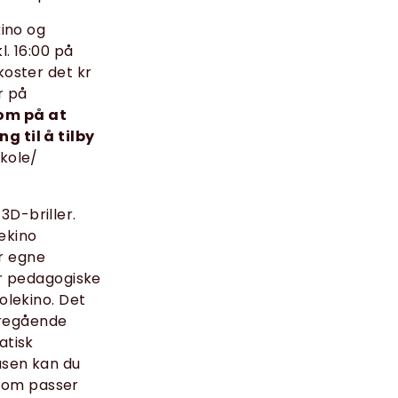
kino og
l. 16:00 på
koster det kr
r på
om på at
g til å tilby
skole/
3D-briller.
lekino
ar egne
er pedagogiske
olekino. Det
deregående
atisk
asen kan du
r som passer