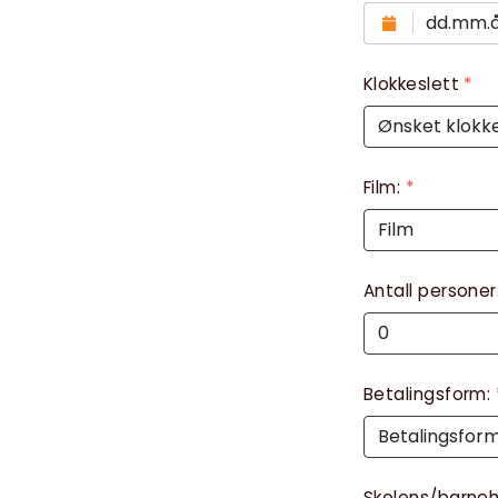
Klokkeslett
*
Film:
*
Antall personer
Betalingsform:
Skolens/barne