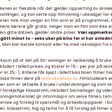
rkenes er fleksible når det gjelder oppsetting av skole
illinger, og kan sette opp filmvisning i ukedager før k
varsel. Hvis man velger en film som er på programmet, 
 mens lærere går gratis. Velger man en film som ikke e
 gitte datoen, gjelder andre priser.
Vær oppmerks
ått minst to - seks uker på kino før vi har anlednin
.
Man kan betale kontant eller ha med rekvisisjon fra 
ksom på at det på 3D-visninger er nødvendig å bruke 
nkludert i billettprisen, og koster kr 15,- per par på sko
r kr 25,-). Brillene fås kjøpt i billettluka.Noen filmer h
 Disse finner dere på
www.skolekino.no
. Filmstudieark 
lmer som er aktuelle å bruke i undervisningen og som sk
til forskjellige klassetrinn, inkludert barnehager og vi
isningsmaterialet gir informasjon om selve filmen, tem
iale og forslag til spørsmål og arbeidsoppgaver. I b
ler, klassetrinn, fag og tema for å få forslag på filme