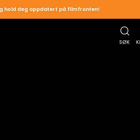
g hold deg oppdatert på filmfronten!
SØK
K