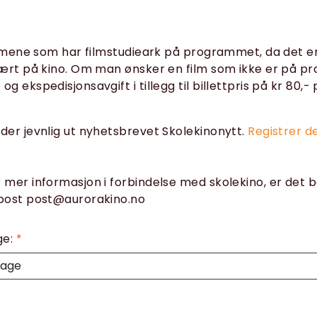
ilmene som har filmstudieark på programmet, da det e
vært på kino. Om man ønsker en film som ikke er på 
 ekspedisjonsavgift i tillegg til billettpris på kr 80,- 
er jevnlig ut nyhetsbrevet Skolekinonytt.
Registrer 
mer informasjon i forbindelse med skolekino, er det b
post post@aurorakino.no
ge:
*