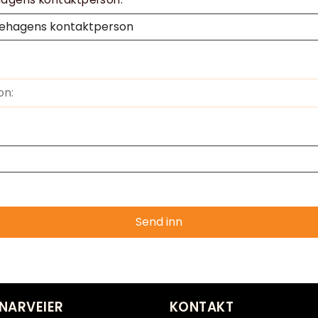
Send inn
NARVEIER
KONTAKT